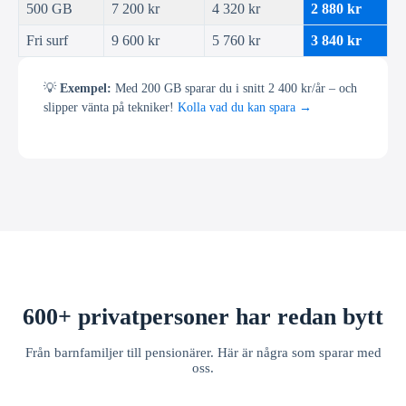
500 GB
7 200 kr
4 320 kr
2 880 kr
Fri surf
9 600 kr
5 760 kr
3 840 kr
💡
Exempel:
Med 200 GB sparar du i snitt 2 400 kr/år – och
slipper vänta på tekniker!
Kolla vad du kan spara →
600+ privatpersoner har redan bytt
Från barnfamiljer till pensionärer. Här är några som sparar med
oss.