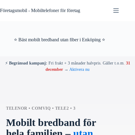
Skip
to
Företagsmobil - Mobiltelefoner för företag
content
⭐ Bäst mobilt bredband utan fiber i Enköping ⭐
⚡
Begränsad kampanj:
Fri frakt + 3 månader halvpris. Gäller t.o.m.
31
december
→
Aktivera nu
TELENOR • COMVIQ • TELE2 • 3
Mobilt bredband för
hela familjen –
utan