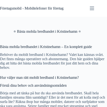
Skip
to
Företagsmobil - Mobiltelefoner för företag
content
⭐ Bästa mobila bredbandet i Kristinehamn ⭐
Bästa mobila bredbandet i Kristinehamn – En komplett guide
Behöver du mobilt bredband i Kristinehamn? Valet kan kännas svårt.
Det finns många operatörer och abonnemang. Den här guiden hjälper
dig att hitta det bästa mobila bredbandet för just ditt hem och dina
behov.
Hur väljer man rätt mobilt bredband i Kristinehamn?
Förstå dina behov och användningsområden
Börja med att tänka på hur du ska använda bredbandet. Skall hela
familjen streama film samtidigt? Eller är det mest för att kolla mejl och
surfa lite? Räkna ihop hur många mobiler, datorer och surfplattor som
ska vara anslutna. Större familjer med mycket streaming och spel