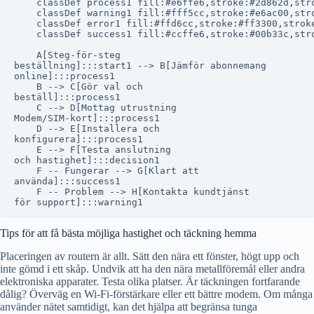
    classDef process1 fill:#e6ffe6,stroke:#2d862d,stro
    classDef warning1 fill:#fff5cc,stroke:#e6ac00,stro
    classDef error1 fill:#ffd6cc,stroke:#ff3300,stroke
    classDef success1 fill:#ccffe6,stroke:#00b33c,stro
    A[Steg-för-steg
beställning]:::start1 --> B[Jämför abonnemang
online]:::process1

    B --> C[Gör val och
beställ]:::process1

    C --> D[Mottag utrustning
Modem/SIM-kort]:::process1

    D --> E[Installera och
konfigurera]:::process1

    E --> F[Testa anslutning
och hastighet]:::decision1

    F -- Fungerar --> G[Klart att
använda]:::success1

    F -- Problem --> H[Kontakta kundtjänst
Tips för att få bästa möjliga hastighet och täckning hemma
Placeringen av routern är allt. Sätt den nära ett fönster, högt upp och
inte gömd i ett skåp. Undvik att ha den nära metallföremål eller andra
elektroniska apparater. Testa olika platser. Är täckningen fortfarande
dålig? Överväg en Wi-Fi-förstärkare eller ett bättre modem. Om många
använder nätet samtidigt, kan det hjälpa att begränsa tunga