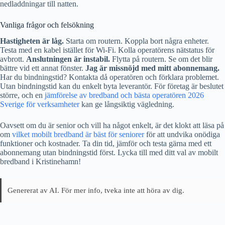
nedladdningar till natten.
Vanliga frågor och felsökning
Hastigheten är låg.
Starta om routern. Koppla bort några enheter.
Testa med en kabel istället för Wi-Fi. Kolla operatörens nätstatus för
avbrott.
Anslutningen är instabil.
Flytta på routern. Se om det blir
bättre vid ett annat fönster.
Jag är missnöjd med mitt abonnemang.
Har du bindningstid? Kontakta då operatören och förklara problemet.
Utan bindningstid kan du enkelt byta leverantör. För företag är beslutet
större, och en
jämförelse av bredband och bästa operatören 2026
Sverige för verksamheter
kan ge långsiktig vägledning.
Oavsett om du är senior och vill ha något enkelt, är det klokt att läsa på
om
vilket mobilt bredband är bäst för seniorer
för att undvika onödiga
funktioner och kostnader. Ta din tid, jämför och testa gärna med ett
abonnemang utan bindningstid först. Lycka till med ditt val av mobilt
bredband i Kristinehamn!
Genererat av AI. För mer info, tveka inte att höra av dig.