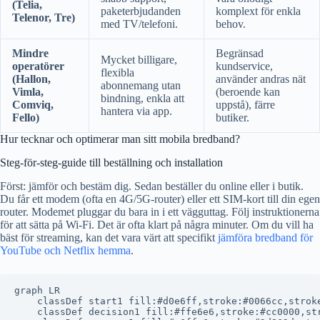
(Telia,
paketerbjudanden
komplext för enkla
Telenor, Tre)
med TV/telefoni.
behov.
Mindre
Begränsad
Mycket billigare,
operatörer
kundservice,
flexibla
(Hallon,
använder andras nät
abonnemang utan
Vimla,
(beroende kan
bindning, enkla att
Comviq,
uppstå), färre
hantera via app.
Fello)
butiker.
Hur tecknar och optimerar man sitt mobila bredband?
Steg-för-steg-guide till beställning och installation
Först: jämför och bestäm dig. Sedan beställer du online eller i butik.
Du får ett modem (ofta en 4G/5G-router) eller ett SIM-kort till din egen
router. Modemet pluggar du bara in i ett vägguttag. Följ instruktionerna
för att sätta på Wi-Fi. Det är ofta klart på några minuter. Om du vill ha
bäst för streaming, kan det vara värt att specifikt
jämföra bredband för
YouTube och Netflix hemma
.
graph LR

    classDef start1 fill:#d0e6ff,stroke:#0066cc,stroke
    classDef decision1 fill:#ffe6e6,stroke:#cc0000,str