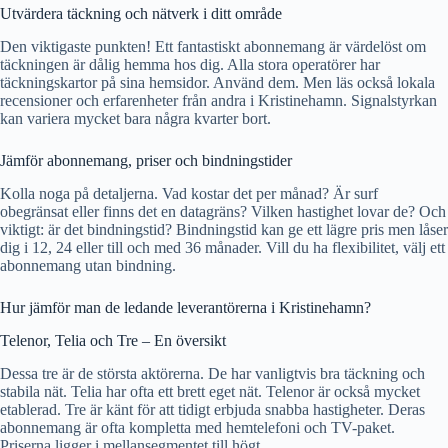
Utvärdera täckning och nätverk i ditt område
Den viktigaste punkten! Ett fantastiskt abonnemang är värdelöst om
täckningen är dålig hemma hos dig. Alla stora operatörer har
täckningskartor på sina hemsidor. Använd dem. Men läs också lokala
recensioner och erfarenheter från andra i Kristinehamn. Signalstyrkan
kan variera mycket bara några kvarter bort.
Jämför abonnemang, priser och bindningstider
Kolla noga på detaljerna. Vad kostar det per månad? Är surf
obegränsat eller finns det en datagräns? Vilken hastighet lovar de? Och
viktigt: är det bindningstid? Bindningstid kan ge ett lägre pris men låser
dig i 12, 24 eller till och med 36 månader. Vill du ha flexibilitet, välj ett
abonnemang utan bindning.
Hur jämför man de ledande leverantörerna i Kristinehamn?
Telenor, Telia och Tre – En översikt
Dessa tre är de största aktörerna. De har vanligtvis bra täckning och
stabila nät. Telia har ofta ett brett eget nät. Telenor är också mycket
etablerad. Tre är känt för att tidigt erbjuda snabba hastigheter. Deras
abonnemang är ofta kompletta med hemtelefoni och TV-paket.
Priserna ligger i mellansegmentet till högt.