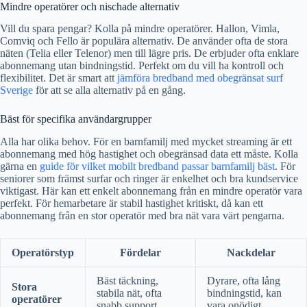
Mindre operatörer och nischade alternativ
Vill du spara pengar? Kolla på mindre operatörer. Hallon, Vimla,
Comviq och Fello är populära alternativ. De använder ofta de stora
näten (Telia eller Telenor) men till lägre pris. De erbjuder ofta enklare
abonnemang utan bindningstid. Perfekt om du vill ha kontroll och
flexibilitet. Det är smart att
jämföra bredband med obegränsat surf
Sverige
för att se alla alternativ på en gång.
Bäst för specifika användargrupper
Alla har olika behov. För en barnfamilj med mycket streaming är ett
abonnemang med hög hastighet och obegränsad data ett måste. Kolla
gärna en
guide för vilket mobilt bredband passar barnfamilj bäst
. För
seniorer som främst surfar och ringer är enkelhet och bra kundservice
viktigast. Här kan ett enkelt abonnemang från en mindre operatör vara
perfekt. För hemarbetare är stabil hastighet kritiskt, då kan ett
abonnemang från en stor operatör med bra nät vara värt pengarna.
Operatörstyp
Fördelar
Nackdelar
Bäst täckning,
Dyrare, ofta lång
Stora
stabila nät, ofta
bindningstid, kan
operatörer
snabb support,
vara onödigt