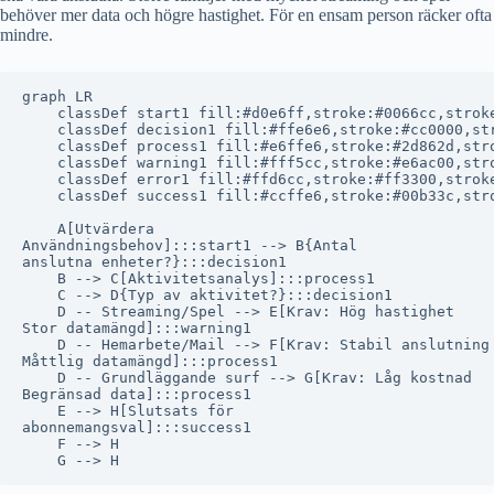
behöver mer data och högre hastighet. För en ensam person räcker ofta
mindre.
graph LR

    classDef start1 fill:#d0e6ff,stroke:#0066cc,stroke
    classDef decision1 fill:#ffe6e6,stroke:#cc0000,str
    classDef process1 fill:#e6ffe6,stroke:#2d862d,stro
    classDef warning1 fill:#fff5cc,stroke:#e6ac00,stro
    classDef error1 fill:#ffd6cc,stroke:#ff3300,stroke
    classDef success1 fill:#ccffe6,stroke:#00b33c,stro
    A[Utvärdera
Användningsbehov]:::start1 --> B{Antal
anslutna enheter?}:::decision1

    B --> C[Aktivitetsanalys]:::process1

    C --> D{Typ av aktivitet?}:::decision1

    D -- Streaming/Spel --> E[Krav: Hög hastighet
Stor datamängd]:::warning1

    D -- Hemarbete/Mail --> F[Krav: Stabil anslutning
Måttlig datamängd]:::process1

    D -- Grundläggande surf --> G[Krav: Låg kostnad
Begränsad data]:::process1

    E --> H[Slutsats för
abonnemangsval]:::success1

    F --> H
