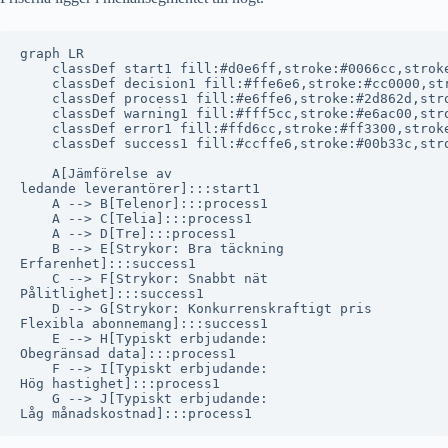
graph LR

    classDef start1 fill:#d0e6ff,stroke:#0066cc,stroke
    classDef decision1 fill:#ffe6e6,stroke:#cc0000,str
    classDef process1 fill:#e6ffe6,stroke:#2d862d,stro
    classDef warning1 fill:#fff5cc,stroke:#e6ac00,stro
    classDef error1 fill:#ffd6cc,stroke:#ff3300,stroke
    classDef success1 fill:#ccffe6,stroke:#00b33c,stro
    A[Jämförelse av
ledande leverantörer]:::start1

    A --> B[Telenor]:::process1

    A --> C[Telia]:::process1

    A --> D[Tre]:::process1

    B --> E[Strykor: Bra täckning
Erfarenhet]:::success1

    C --> F[Strykor: Snabbt nät
Pålitlighet]:::success1

    D --> G[Strykor: Konkurrenskraftigt pris
Flexibla abonnemang]:::success1

    E --> H[Typiskt erbjudande:
Obegränsad data]:::process1

    F --> I[Typiskt erbjudande:
Hög hastighet]:::process1

    G --> J[Typiskt erbjudande: