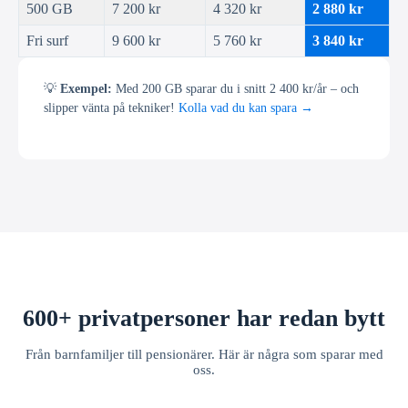
500 GB
7 200 kr
4 320 kr
2 880 kr
Fri surf
9 600 kr
5 760 kr
3 840 kr
💡
Exempel:
Med 200 GB sparar du i snitt 2 400 kr/år – och
slipper vänta på tekniker!
Kolla vad du kan spara →
600+ privatpersoner har redan bytt
Från barnfamiljer till pensionärer. Här är några som sparar med
oss.