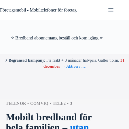
Skip
to
Företagsmobil - Mobiltelefoner för företag
content
⭐ Bredband abonnemang beställ och kom igång ⭐
⚡
Begränsad kampanj:
Fri frakt + 3 månader halvpris. Gäller t.o.m.
31
december
→
Aktivera nu
TELENOR • COMVIQ • TELE2 • 3
Mobilt bredband för
hela familjen –
utan