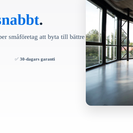
 snabbt
.
er småföretag att byta till bättre
✅
30-dagars garanti