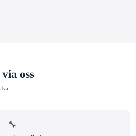
 via oss
älva.
🔧