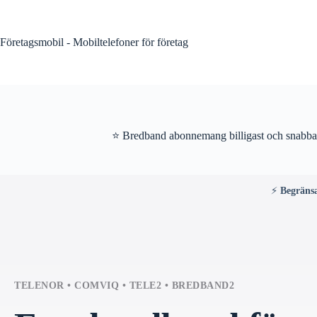
Skip
to
content
Företagsmobil - Mobiltelefoner för företag
⭐ Bredband abonnemang billigast och snabbas
⚡
Begräns
TELENOR • COMVIQ • TELE2 • BREDBAND2