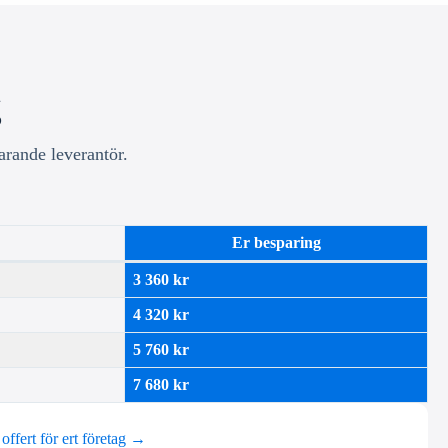
g
arande leverantör.
Er besparing
3 360 kr
4 320 kr
5 760 kr
7 680 kr
 offert för ert företag →