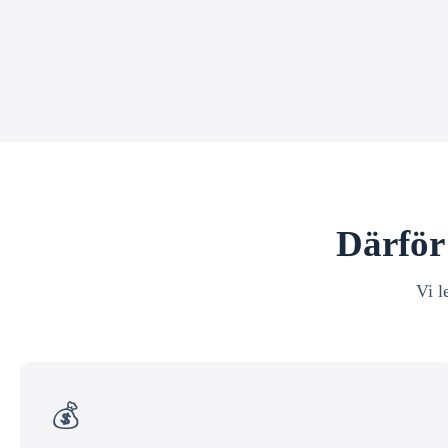
Därför 
Vi l
💰