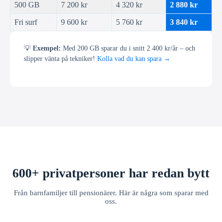
500 GB
7 200 kr
4 320 kr
2 880 kr
Fri surf
9 600 kr
5 760 kr
3 840 kr
💡
Exempel:
Med 200 GB sparar du i snitt 2 400 kr/år – och
slipper vänta på tekniker!
Kolla vad du kan spara →
600+ privatpersoner har redan bytt
Från barnfamiljer till pensionärer. Här är några som sparar med
oss.