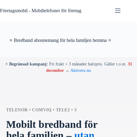
Skip
to
Företagsmobil - Mobiltelefoner för företag
content
⭐ Bredband abonnemang för hela familjen hemma ⭐
⚡
Begränsad kampanj:
Fri frakt + 3 månader halvpris. Gäller t.o.m.
31
december
→
Aktivera nu
TELENOR • COMVIQ • TELE2 • 3
Mobilt bredband för
hela familjen –
utan