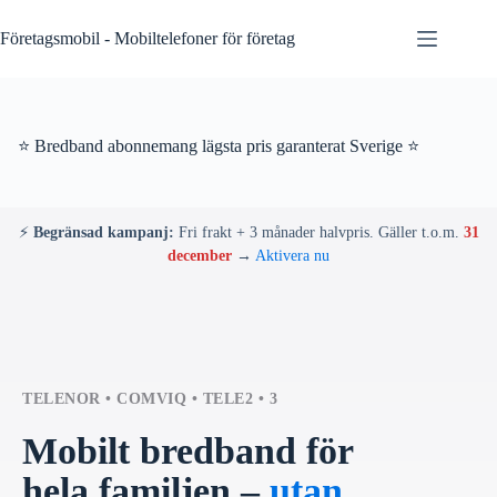
Skip
to
Företagsmobil - Mobiltelefoner för företag
content
⭐ Bredband abonnemang lägsta pris garanterat Sverige ⭐
⚡
Begränsad kampanj:
Fri frakt + 3 månader halvpris. Gäller t.o.m.
31
december
→
Aktivera nu
TELENOR • COMVIQ • TELE2 • 3
Mobilt bredband för
hela familjen –
utan