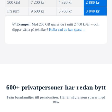
500 GB
7 200 kr
4 320 kr
2 880 kr
Fri surf
9 600 kr
5 760 kr
3 840 kr
💡
Exempel:
Med 200 GB sparar du i snitt 2 400 kr/år – och
slipper vänta på tekniker!
Kolla vad du kan spara →
600+ privatpersoner har redan bytt
Från barnfamiljer till pensionärer. Här är några som sparar med
oss.