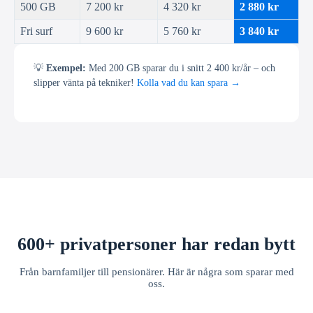
500 GB
7 200 kr
4 320 kr
2 880 kr
Fri surf
9 600 kr
5 760 kr
3 840 kr
💡
Exempel:
Med 200 GB sparar du i snitt 2 400 kr/år – och
slipper vänta på tekniker!
Kolla vad du kan spara →
600+ privatpersoner har redan bytt
Från barnfamiljer till pensionärer. Här är några som sparar med
oss.