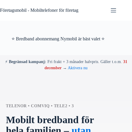
Skip
to
Företagsmobil - Mobiltelefoner för företag
content
⭐ Bredband abonnemang Nymobil är bäst valet ⭐
⚡
Begränsad kampanj:
Fri frakt + 3 månader halvpris. Gäller t.o.m.
31
december
→
Aktivera nu
TELENOR • COMVIQ • TELE2 • 3
Mobilt bredband för
hela familjen –
utan