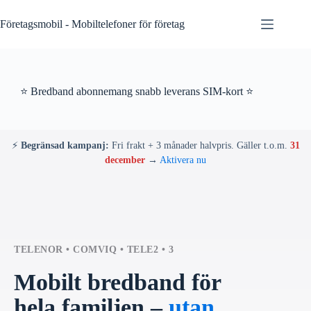
Skip
to
Företagsmobil - Mobiltelefoner för företag
content
⭐ Bredband abonnemang snabb leverans SIM-kort ⭐
⚡
Begränsad kampanj:
Fri frakt + 3 månader halvpris. Gäller t.o.m.
31
december
→
Aktivera nu
TELENOR • COMVIQ • TELE2 • 3
Mobilt bredband för
hela familjen –
utan