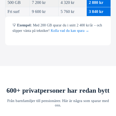
500 GB
7 200 kr
4 320 kr
2 880 kr
Fri surf
9 600 kr
5 760 kr
3 840 kr
💡
Exempel:
Med 200 GB sparar du i snitt 2 400 kr/år – och
slipper vänta på tekniker!
Kolla vad du kan spara →
600+ privatpersoner har redan bytt
Från barnfamiljer till pensionärer. Här är några som sparar med
oss.