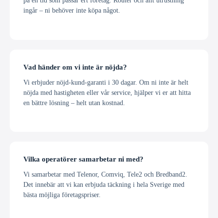
på en tid som passar ert företag. Router och allt utrustning
ingår – ni behöver inte köpa något.
Vad händer om vi inte är nöjda?
Vi erbjuder nöjd-kund-garanti i 30 dagar. Om ni inte är helt
nöjda med hastigheten eller vår service, hjälper vi er att hitta
en bättre lösning – helt utan kostnad.
Vilka operatörer samarbetar ni med?
Vi samarbetar med Telenor, Comviq, Tele2 och Bredband2.
Det innebär att vi kan erbjuda täckning i hela Sverige med
bästa möjliga företagspriser.