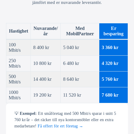
jämfört med er nuvarande leverantör.
Nuvarande/
Med
Er
Hastighet
år
MobilPartner
besparing
100
8 400 kr
5 040 kr
3 360 kr
Mbit/s
250
10 800 kr
6 480 kr
4 320 kr
Mbit/s
500
14 400 kr
8 640 kr
5 760 kr
Mbit/s
1000
19 200 kr
11 520 kr
7 680 kr
Mbit/s
💡
Exempel:
Ett småföretag med 500 Mbit/s sparar i snitt 5
760 kr/år – det räcker till nya kontorsmöbler eller en extra
medarbetare!
Få offert för ert företag →