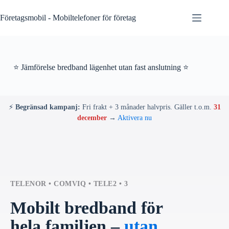
Skip
to
Företagsmobil - Mobiltelefoner för företag
content
⭐ Jämförelse bredband lägenhet utan fast anslutning ⭐
⚡
Begränsad kampanj:
Fri frakt + 3 månader halvpris. Gäller t.o.m.
31
december
→
Aktivera nu
TELENOR • COMVIQ • TELE2 • 3
Mobilt bredband för
hela familjen –
utan