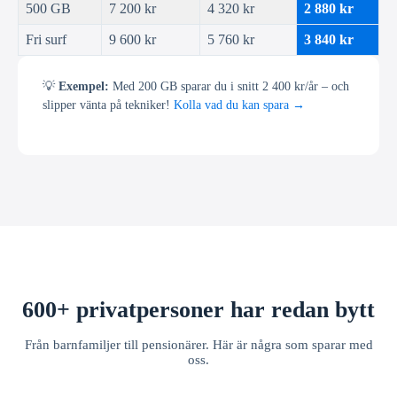
500 GB
7 200 kr
4 320 kr
2 880 kr
Fri surf
9 600 kr
5 760 kr
3 840 kr
💡
Exempel:
Med 200 GB sparar du i snitt 2 400 kr/år – och
slipper vänta på tekniker!
Kolla vad du kan spara →
600+ privatpersoner har redan bytt
Från barnfamiljer till pensionärer. Här är några som sparar med
oss.