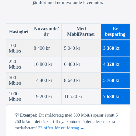
jämfört med er nuvarande leverantör.
Nuvarande/
Med
Er
Hastighet
år
MobilPartner
besparing
100
8 400 kr
5 040 kr
3 360 kr
Mbit/s
250
10 800 kr
6 480 kr
4 320 kr
Mbit/s
500
14 400 kr
8 640 kr
5 760 kr
Mbit/s
1000
19 200 kr
11 520 kr
7 680 kr
Mbit/s
💡
Exempel:
Ett småföretag med 500 Mbit/s sparar i snitt 5
760 kr/år – det räcker till nya kontorsmöbler eller en extra
medarbetare!
Få offert för ert företag →