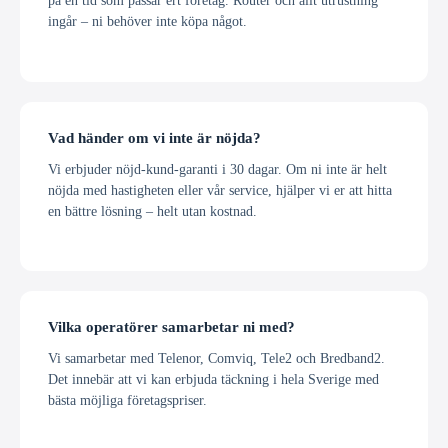
på en tid som passar ert företag. Router och allt utrustning
ingår – ni behöver inte köpa något.
Vad händer om vi inte är nöjda?
Vi erbjuder nöjd-kund-garanti i 30 dagar. Om ni inte är helt
nöjda med hastigheten eller vår service, hjälper vi er att hitta
en bättre lösning – helt utan kostnad.
Vilka operatörer samarbetar ni med?
Vi samarbetar med Telenor, Comviq, Tele2 och Bredband2.
Det innebär att vi kan erbjuda täckning i hela Sverige med
bästa möjliga företagspriser.