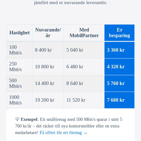
jämfört med er nuvarande leverantör.
Nuvarande/
Med
Er
Hastighet
år
MobilPartner
besparing
100
8 400 kr
5 040 kr
3 360 kr
Mbit/s
250
10 800 kr
6 480 kr
4 320 kr
Mbit/s
500
14 400 kr
8 640 kr
5 760 kr
Mbit/s
1000
19 200 kr
11 520 kr
7 680 kr
Mbit/s
💡
Exempel:
Ett småföretag med 500 Mbit/s sparar i snitt 5
760 kr/år – det räcker till nya kontorsmöbler eller en extra
medarbetare!
Få offert för ert företag →