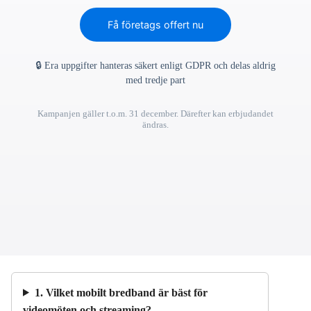
Få företags offert nu
🔒 Era uppgifter hanteras säkert enligt GDPR och delas aldrig
med tredje part
Kampanjen gäller t.o.m. 31 december. Därefter kan erbjudandet
ändras.
1. Vilket mobilt bredband är bäst för
videomöten och streaming?