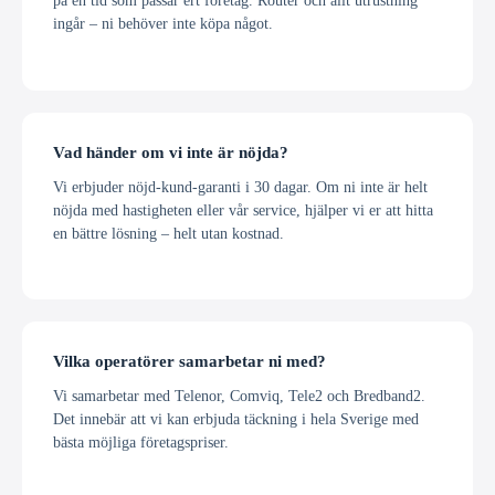
på en tid som passar ert företag. Router och allt utrustning
ingår – ni behöver inte köpa något.
Vad händer om vi inte är nöjda?
Vi erbjuder nöjd-kund-garanti i 30 dagar. Om ni inte är helt
nöjda med hastigheten eller vår service, hjälper vi er att hitta
en bättre lösning – helt utan kostnad.
Vilka operatörer samarbetar ni med?
Vi samarbetar med Telenor, Comviq, Tele2 och Bredband2.
Det innebär att vi kan erbjuda täckning i hela Sverige med
bästa möjliga företagspriser.