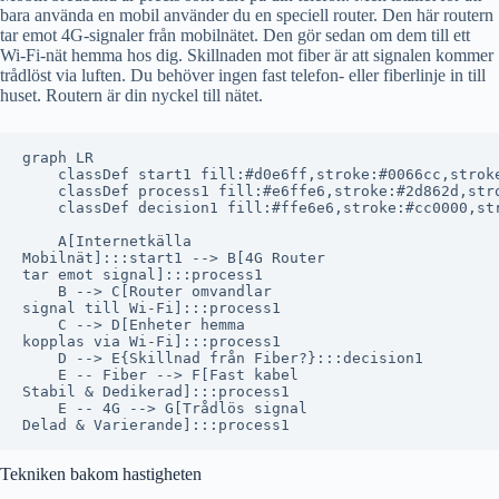
bara använda en mobil använder du en speciell router. Den här routern
tar emot 4G-signaler från mobilnätet. Den gör sedan om dem till ett
Wi-Fi-nät hemma hos dig. Skillnaden mot fiber är att signalen kommer
trådlöst via luften. Du behöver ingen fast telefon- eller fiberlinje in till
huset. Routern är din nyckel till nätet.
graph LR

    classDef start1 fill:#d0e6ff,stroke:#0066cc,stroke
    classDef process1 fill:#e6ffe6,stroke:#2d862d,stro
    classDef decision1 fill:#ffe6e6,stroke:#cc0000,str
    A[Internetkälla
Mobilnät]:::start1 --> B[4G Router
tar emot signal]:::process1

    B --> C[Router omvandlar
signal till Wi-Fi]:::process1

    C --> D[Enheter hemma
kopplas via Wi-Fi]:::process1

    D --> E{Skillnad från Fiber?}:::decision1

    E -- Fiber --> F[Fast kabel
Stabil & Dedikerad]:::process1

    E -- 4G --> G[Trådlös signal
Tekniken bakom hastigheten