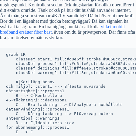
utgångspunkt. Kontrollera sedan täckningskartan för olika operatörer i
ditt exakta område. Tänk också på hur ditt hushåll använder internet.
Är ni många som streamar 4K-TV samtidigt? Då behöver ni mer kraft.
Bor du i en lägenhet med tjocka betongväggar? Då kan signalen ha
svårt att ta sig fram. En bra utgångspunkt är att kolla
vilket mobilt
bredband ersätter fiber bäst
, även om du är privatperson. Där finns ofta
bra jämförelser av nätens styrkor.
graph LR

    classDef start1 fill:#d0e6ff,stroke:#0066cc,stroke
    classDef process1 fill:#e6ffe6,stroke:#2d862d,stro
    classDef decision1 fill:#ffe6e6,stroke:#cc0000,str
    classDef warning1 fill:#fff5cc,stroke:#e6ac00,stro
    A[Kartlägg behov
och miljö]:::start1 --> B[Testa nuvarande
näthastighet]:::process1

    B --> C{Kontrollera
4G-täckning?}:::decision1

    C -- Bra täckning --> D[Analysera hushållets
dataanvändning]:::process1

    C -- Dålig täckning --> E[Överväg extern
antenntips]:::warning1

    D --> F[Identifiera krav
för abonnemang]:::process1
