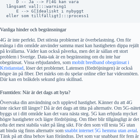
    D -- Ja --> F[4G kan vara
långsamt val]:::warning1

    E --> G[Idealiskt i nybyggt
Vanliga hinder och begränsningar
4G är inte perfekt. Det största problemet är överbelastning. Om för
många i din område använder samma mast kan hastigheten dippa rejält
på kvällarna. Väder kan också påverka, men det är sällan ett stort
problem i Sverige. Data-tak är en begränsning om du inte har
obegränsat. Vissa erbjudanden, som
mobilt bredband obegränsat i
Kristianstad
, löser det problemet. Latensen (fördröjningen) är också
högre än på fiber. Det märks om du spelar online eller har videomöten.
Där kan en bråkdels sekund göra skillnad.
Framtiden: När är det dags att byta?
Övervaka din användning och upplevd hastighet. Känner du att 4G
inte räcker till längre? Då är det dags att titta på alternativ. Om 5G-nätet
byggs ut i ditt område kan det vara nästa steg. 5G kan erbjuda mycket
högre hastigheter och lägre fördröjning. Om fiber blir tillgängligt är det
ofta det mest stabila valet på lång sikt. För den som vill testa 5G utan
att binda sig finns alternativ som
snabbt internet 5G hemma utan avtal
.
Tänk på att dina behov kan förändras. Det som var snabbast för fem år