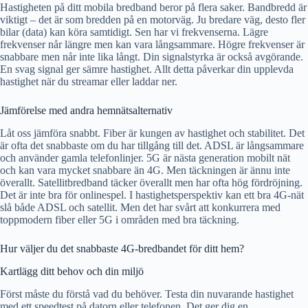
Hastigheten på ditt mobila bredband beror på flera saker. Bandbredd är
viktigt – det är som bredden på en motorväg. Ju bredare väg, desto fler
bilar (data) kan köra samtidigt. Sen har vi frekvenserna. Lägre
frekvenser når längre men kan vara långsammare. Högre frekvenser är
snabbare men når inte lika långt. Din signalstyrka är också avgörande.
En svag signal ger sämre hastighet. Allt detta påverkar din upplevda
hastighet när du streamar eller laddar ner.
Jämförelse med andra hemnätsalternativ
Låt oss jämföra snabbt. Fiber är kungen av hastighet och stabilitet. Det
är ofta det snabbaste om du har tillgång till det. ADSL är långsammare
och använder gamla telefonlinjer. 5G är nästa generation mobilt nät
och kan vara mycket snabbare än 4G. Men täckningen är ännu inte
överallt. Satellitbredband täcker överallt men har ofta hög fördröjning.
Det är inte bra för onlinespel. I hastighetsperspektiv kan ett bra 4G-nät
slå både ADSL och satellit. Men det har svårt att konkurrera med
toppmodern fiber eller 5G i områden med bra täckning.
Hur väljer du det snabbaste 4G-bredbandet för ditt hem?
Kartlägg ditt behov och din miljö
Först måste du förstå vad du behöver. Testa din nuvarande hastighet
med ett speedtest på datorn eller telefonen. Det ger dig en