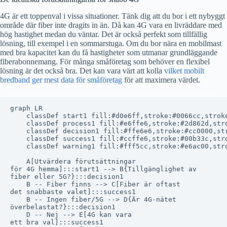
4G är ett toppenval i vissa situationer. Tänk dig att du bor i ett nybyggt
område där fiber inte dragits in än. Då kan 4G vara en livräddare med
hög hastighet medan du väntar. Det är också perfekt som tillfällig
lösning, till exempel i en sommarstuga. Om du bor nära en mobilmast
med bra kapacitet kan du få hastigheter som utmanar grundläggande
fiberabonnemang. För många småföretag som behöver en flexibel
lösning är det också bra. Det kan vara värt att kolla
vilket mobilt
bredband ger mest data för småföretag
för att maximera värdet.
graph LR

    classDef start1 fill:#d0e6ff,stroke:#0066cc,stroke
    classDef process1 fill:#e6ffe6,stroke:#2d862d,stro
    classDef decision1 fill:#ffe6e6,stroke:#cc0000,str
    classDef success1 fill:#ccffe6,stroke:#00b33c,stro
    classDef warning1 fill:#fff5cc,stroke:#e6ac00,stro
    A[Utvärdera förutsättningar
för 4G hemma]:::start1 --> B{Tillgänglighet av
fiber eller 5G?}:::decision1

    B -- Fiber finns --> C[Fiber är oftast
det snabbaste valet]:::success1

    B -- Ingen fiber/5G --> D{Är 4G-nätet
överbelastat?}:::decision1

    D -- Nej --> E[4G kan vara
ett bra val]:::success1
