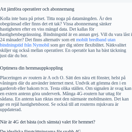
Att jämföra operatörer och abonnemang
Kolla inte bara på priset. Titta noga på datamängden. Är den
obegränsad eller finns det ett tak? Vissa abonnemang sänker
hastigheten efter en viss mängd data. Det kallas för
hastighetsbegränsning. Bindningstid är en annan grej. Vill du vara låst i
24 månader? Det finns alternativ som ett
mobilt bredband utan
bindningstid från Nymobil
som ger dig större flexibilitet. Nätkvalitet
skiljer sig också mellan operatörer. En operatör kan ha bäst täckning
just där du bor.
Optimera din hemmauppkoppling
Placeringen av routern är A och O. Sätt den nära ett fönster, helst på
våningen där du använder internet mest. Undvik att gömma den i en
garderob eller bakom tv:n. Testa olika ställen. Om signalen är svag kan
en extern antenn göra underverk. Många 4G-routern har uttag för
sådana. En antenn kan riktas mot den närmaste mobilmasten. Det kan
ge en rejäl hastighetsboost. Se också till att routerns mjukvara är
uppdaterad.
När är 4G det bästa (och sämsta) valet för hemmet?
De idealiska förutsättningarna för snabb 4G