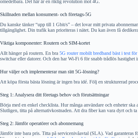
omedelbara. Det här är en riktig revolution mot 4G.
Skillnaden mellan konsument- och företags-5G
Du kanske tänker “upp till 1 Gbit/s” – det lovar mitt privata abonnema
tillgänglighet. Din trafik kan prioriteras i nätet. Du kan även få dedike
Viktiga komponenter: Routern och SIM-kortet
Allt hänger på routern. En bra
5G router mobilt bredband bäst i test för
switchar eller datorer. Och den har Wi-Fi 6 för snabb trådlös hastighet 
Hur väljer och implementerar man rätt 5G-lösning?
Att köpa första bästa lösning är ingen bra idé. Följ en strukturerad proces
Steg 1: Analysera ditt företags behov och förutsättningar
Börja med en enkel checklista. Hur många användare och enheter ska an
Slutligen, titta på alternativkostnaden. Att dra fiber kan vara dyrt och ta 
Steg 2: Jämför operatörer och abonnemang
Jämför inte bara pris. Titta på servicenivåavtal (SLA). Vad garanteras f