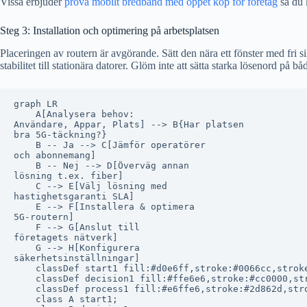
Vissa erbjuder
prova mobilt bredband med öppet köp för företag
så du 
Steg 3: Installation och optimering på arbetsplatsen
Placeringen av routern är avgörande. Sätt den nära ett fönster med fri s
stabilitet till stationära datorer. Glöm inte att sätta starka lösenord på 
graph LR

    A[Analysera behov:
Användare, Appar, Plats] --> B{Har platsen
bra 5G-täckning?}

    B -- Ja --> C[Jämför operatörer
och abonnemang]

    B -- Nej --> D[Överväg annan
lösning t.ex. fiber]

    C --> E[Välj lösning med
hastighetsgaranti SLA]

    E --> F[Installera & optimera
5G-routern]

    F --> G[Anslut till
företagets nätverk]

    G --> H[Konfigurera
säkerhetsinställningar]

    classDef start1 fill:#d0e6ff,stroke:#0066cc,stroke
    classDef decision1 fill:#ffe6e6,stroke:#cc0000,str
    classDef process1 fill:#e6ffe6,stroke:#2d862d,stro
    class A start1;
