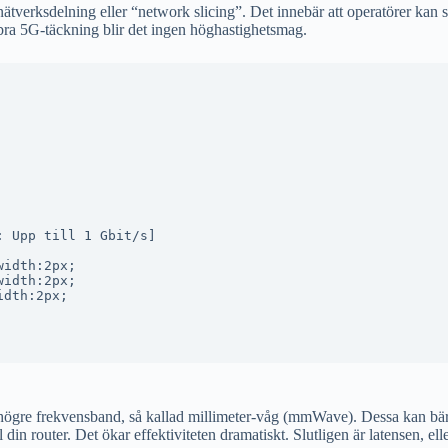
tverksdelning eller “network slicing”. Det innebär att operatörer kan ska
bra 5G-täckning blir det ingen höghastighetsmag.
 Upp till 1 Gbit/s]

idth:2px;

idth:2px;

dth:2px;

 högre frekvensband, så kallad millimeter-våg (mmWave). Dessa kan b
din router. Det ökar effektiviteten dramatiskt. Slutligen är latensen, el