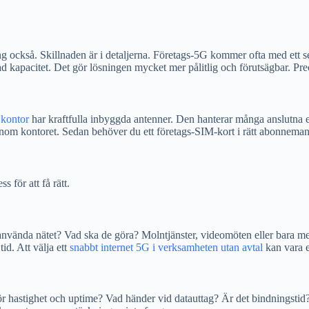
ng också. Skillnaden är i detaljerna. Företags-5G kommer ofta med ett s
rad kapacitet. Det gör lösningen mycket mer pålitlig och förutsägbar. Prec
 kontor
har kraftfulla inbyggda antenner. Den hanterar många anslutna enh
inom kontoret. Sedan behöver du ett företags-SIM-kort i rätt abonnemang.
s för att få rätt.
vända nätet? Vad ska de göra? Molntjänster, videomöten eller bara mej
tid. Att välja ett
snabbt internet 5G i verksamheten utan avtal
kan vara et
ör hastighet och uptime? Vad händer vid datauttag? Är det bindningstid? H