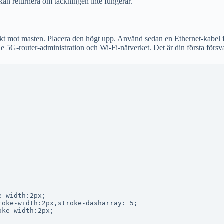
kan returnera om täckningen inte fungerar.
ikt mot masten. Placera den högt upp. Använd sedan en Ethernet-kabel för
både 5G-router-administration och Wi-Fi-nätverket. Det är din första försva
-width:2px;

oke-width:2px,stroke-dasharray: 5;

ke-width:2px;
