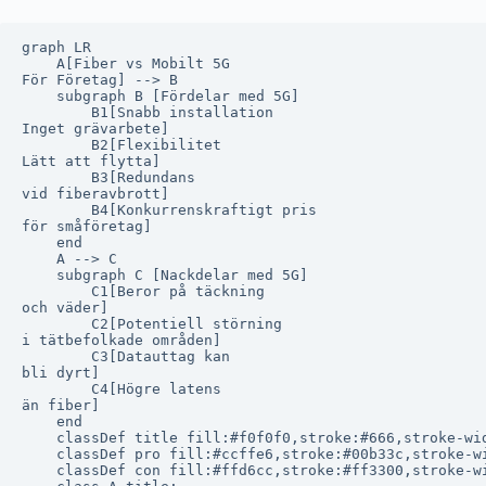
graph LR

    A[Fiber vs Mobilt 5G
För Företag] --> B

    subgraph B [Fördelar med 5G]

        B1[Snabb installation
Inget grävarbete]

        B2[Flexibilitet
Lätt att flytta]

        B3[Redundans
vid fiberavbrott]

        B4[Konkurrenskraftigt pris
för småföretag]

    end

    A --> C

    subgraph C [Nackdelar med 5G]

        C1[Beror på täckning
och väder]

        C2[Potentiell störning
i tätbefolkade områden]

        C3[Datauttag kan
bli dyrt]

        C4[Högre latens
än fiber]

    end

    classDef title fill:#f0f0f0,stroke:#666,stroke-wid
    classDef pro fill:#ccffe6,stroke:#00b33c,stroke-wi
    classDef con fill:#ffd6cc,stroke:#ff3300,stroke-wi