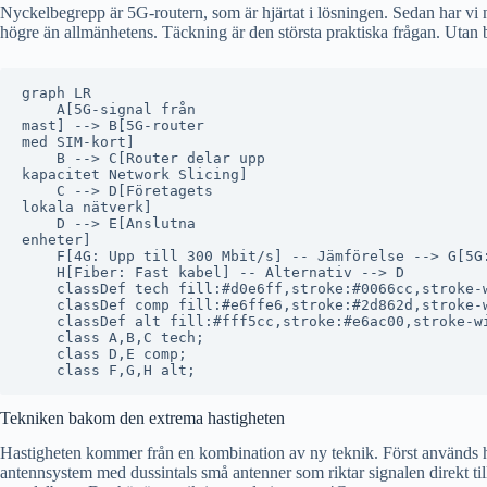
Nyckelbegrepp är 5G-routern, som är hjärtat i lösningen. Sedan har vi nä
högre än allmänhetens. Täckning är den största praktiska frågan. Utan 
graph LR

    A[5G-signal från
mast] --> B[5G-router
med SIM-kort]

    B --> C[Router delar upp
kapacitet Network Slicing]

    C --> D[Företagets
lokala nätverk]

    D --> E[Anslutna
enheter]

    F[4G: Upp till 300 Mbit/s] -- Jämförelse --> G[5G:
    H[Fiber: Fast kabel] -- Alternativ --> D

    classDef tech fill:#d0e6ff,stroke:#0066cc,stroke-w
    classDef comp fill:#e6ffe6,stroke:#2d862d,stroke-w
    classDef alt fill:#fff5cc,stroke:#e6ac00,stroke-wi
    class A,B,C tech;

    class D,E comp;

Tekniken bakom den extrema hastigheten
Hastigheten kommer från en kombination av ny teknik. Först används
antennsystem med dussintals små antenner som riktar signalen direkt till 