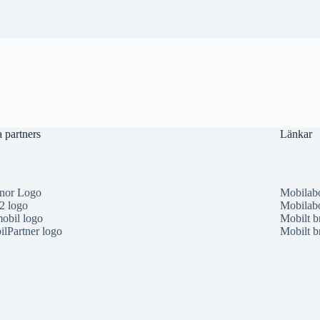
 partners
Länkar
enor Logo
Mobilabo
2 logo
Mobilab
obil logo
Mobilt b
lPartner logo
Mobilt b