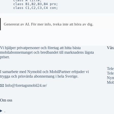
    class A title;

    class B1,B2,B3,B4 pro;

Genererat av AI. För mer info, tveka inte att höra av dig.
Vi hjälper privatpersoner och företag att hitta bästa
Våra
mobilabonnemanget och bredbandet till marknadens lägsta
priser.
Tel
I samarbete med Nymobil och MobilPartner erbjuder vi
Tele
trygga och prisvärda abonnemang i hela Sverige.
Nym
Mobi
📧 Info@foretagsmobil24.se/
Om oss
.