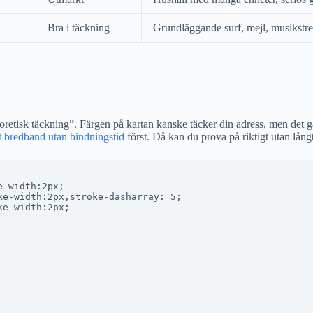
Bra i täckning
Grundläggande surf, mejl, musikstr
teoretisk täckning”. Färgen på kartan kanske täcker din adress, men det 
t bredband utan bindningstid
först. Då kan du prova på riktigt utan långt
-width:2px;

e-width:2px,stroke-dasharray: 5;

e-width:2px;
