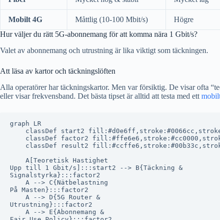
Mobilt 4G
Måttlig (10-100 Mbit/s)
Högre
Hur väljer du rätt 5G-abonnemang för att komma nära 1 Gbit/s?
Valet av abonnemang och utrustning är lika viktigt som täckningen.
Att läsa av kartor och täckningslöften
Alla operatörer har täckningskartor. Men var försiktig. De visar ofta “
eller visar frekvensband. Det bästa tipset är alltid att testa med ett
mobil
graph LR

    classDef start2 fill:#d0e6ff,stroke:#0066cc,stroke
    classDef factor2 fill:#ffe6e6,stroke:#cc0000,strok
    classDef result2 fill:#ccffe6,stroke:#00b33c,strok
    A[Teoretisk Hastighet
Upp till 1 Gbit/s]:::start2 --> B{Täckning &
Signalstyrka}:::factor2

    A --> C{Nätbelastning
På Masten}:::factor2

    A --> D{5G Router &
Utrustning}:::factor2

    A --> E{Abonnemang &
Fair Use Policy}:::factor2
