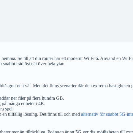
emma. Se till att din router har ett modernt Wi-Fi 6. Använd en Wi-Fi-a
ch snabbt trådlöst nät över hela ytan.
t/s gott och väl. Men det finns scenarier där den extrema hastigheten g
ddar ner filer på flera hundra GB.
ng på många enheter i 4K.
ra spel.
 en tillfällig lösning. Det finns till och med
alternativ för snabbt 5G-in
heter mer än tillräckliga. Poängen är att 5G ger dig möjligheten till ext