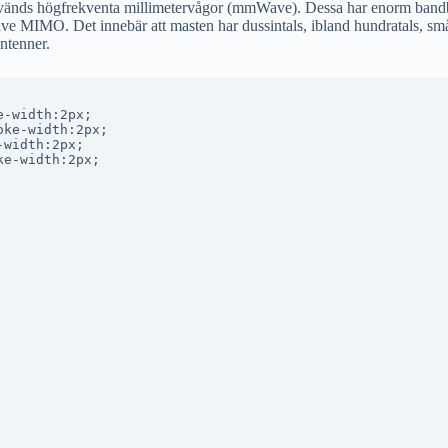
 används högfrekventa millimetervågor (mmWave). Dessa har enorm bandbr
ve MIMO. Det innebär att masten har dussintals, ibland hundratals, små 
antenner.
-width:2px;

ke-width:2px;

width:2px;

e-width:2px;
