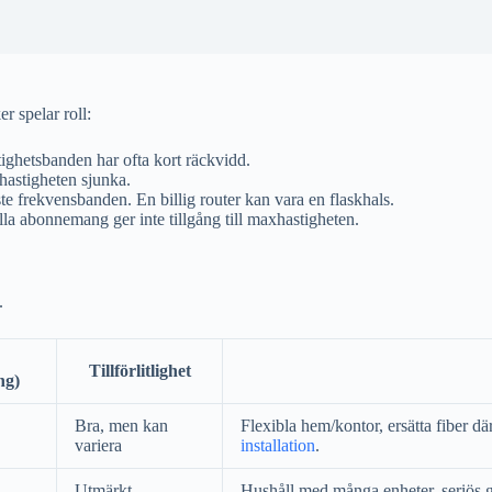
er spelar roll:
ghetsbanden har ofta kort räckvidd.
astigheten sjunka.
 frekvensbanden. En billig router kan vara en flaskhals.
Alla abonnemang ger inte tillgång till maxhastigheten.
.
Tillförlitlighet
ng)
Bra, men kan
Flexibla hem/kontor, ersätta fiber d
variera
installation
.
Utmärkt
Hushåll med många enheter, seriös 