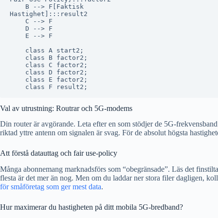
    B --> F[Faktisk
Hastighet]:::result2

    C --> F

    D --> F

    E --> F

    class A start2;

    class B factor2;

    class C factor2;

    class D factor2;

    class E factor2;

Val av utrustning: Routrar och 5G-modems
Din router är avgörande. Leta efter en som stödjer de 5G-frekvensband 
riktad yttre antenn om signalen är svag. För de absolut högsta hastig
Att förstå datauttag och fair use-policy
Många abonnemang marknadsförs som “obegränsade”. Läs det finstilta! Of
flesta är det mer än nog. Men om du laddar ner stora filer dagligen, koll
för småföretag som ger mest data
.
Hur maximerar du hastigheten på ditt mobila 5G-bredband?