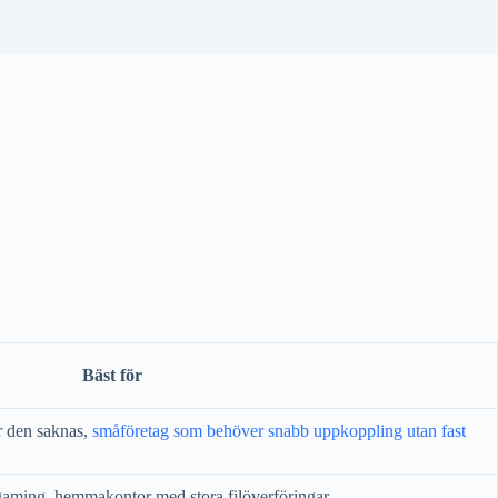
Bäst för
är den saknas,
småföretag som behöver snabb uppkoppling utan fast
gaming, hemmakontor med stora filöverföringar.