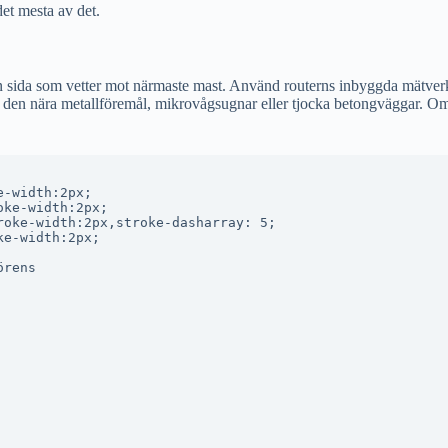
det mesta av det.
på den sida som vetter mot närmaste mast. Använd routerns inbyggda mätv
ra den nära metallföremål, mikrovågsugnar eller tjocka betongväggar. O
-width:2px;

ke-width:2px;

oke-width:2px,stroke-dasharray: 5;

e-width:2px;

örens