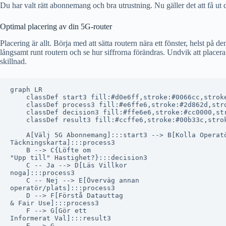
Du har valt rätt abonnemang och bra utrustning. Nu gäller det att få ut 
Optimal placering av din 5G-router
Placering är allt. Börja med att sätta routern nära ett fönster, helst 
långsamt runt routern och se hur siffrorna förändras. Undvik att place
skillnad.
graph LR

    classDef start3 fill:#d0e6ff,stroke:#0066cc,stroke
    classDef process3 fill:#e6ffe6,stroke:#2d862d,stro
    classDef decision3 fill:#ffe6e6,stroke:#cc0000,str
    classDef result3 fill:#ccffe6,stroke:#00b33c,strok
    A[Välj 5G Abonnemang]:::start3 --> B[Kolla Operat
Täckningskarta]:::process3

    B --> C{Löfte om
"Upp till" Hastighet?}:::decision3

    C -- Ja --> D[Läs Villkor
noga]:::process3

    C -- Nej --> E[Överväg annan
operatör/plats]:::process3

    D --> F[Förstå Datauttag
& Fair Use]:::process3

    F --> G[Gör ett
Informerat Val]:::result3

    E --> G
