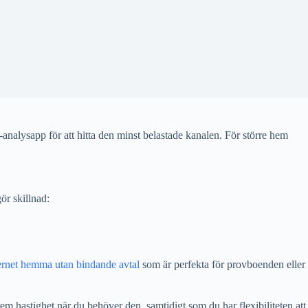
nalysapp för att hitta den minst belastade kanalen. För större hem
ör skillnad:
ternet hemma utan bindande avtal
som är perfekta för provboenden eller
rem hastighet när du behöver den, samtidigt som du har flexibiliteten att