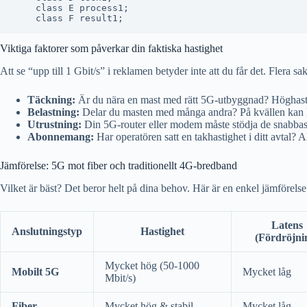
    class E process1;

Viktiga faktorer som påverkar din faktiska hastighet
Att se “upp till 1 Gbit/s” i reklamen betyder inte att du får det. Flera sak
Täckning:
Är du nära en mast med rätt 5G-utbyggnad? Höghasti
Belastning:
Delar du masten med många andra? På kvällen kan h
Utrustning:
Din 5G-router eller modem måste stödja de snabbaste
Abonnemang:
Har operatören satt en takhastighet i ditt avtal? 
Jämförelse: 5G mot fiber och traditionellt 4G-bredband
Vilket är bäst? Det beror helt på dina behov. Här är en enkel jämförelse
Latens
Anslutningstyp
Hastighet
(Fördröjni
Mycket hög (50-1000
Mobilt 5G
Mycket låg
Mbit/s)
Fiber
Mycket hög & stabil
Mycket låg