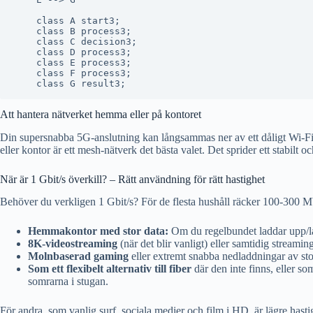
    class A start3;

    class B process3;

    class C decision3;

    class D process3;

    class E process3;

    class F process3;

Att hantera nätverket hemma eller på kontoret
Din supersnabba 5G-anslutning kan långsammas ner av ett dåligt Wi-Fi h
eller kontor är ett mesh-nätverk det bästa valet. Det sprider ett stabilt o
När är 1 Gbit/s överkill? – Rätt användning för rätt hastighet
Behöver du verkligen 1 Gbit/s? För de flesta hushåll räcker 100-300 Mbi
Hemmakontor med stor data:
Om du regelbundet laddar upp/la
8K-videostreaming
(när det blir vanligt) eller samtidig streami
Molnbaserad gaming
eller extremt snabba nedladdningar av sto
Som ett flexibelt alternativ till fiber
där den inte finns, eller som
somrarna i stugan.
För andra, som vanlig surf, sociala medier och film i HD, är lägre hastig