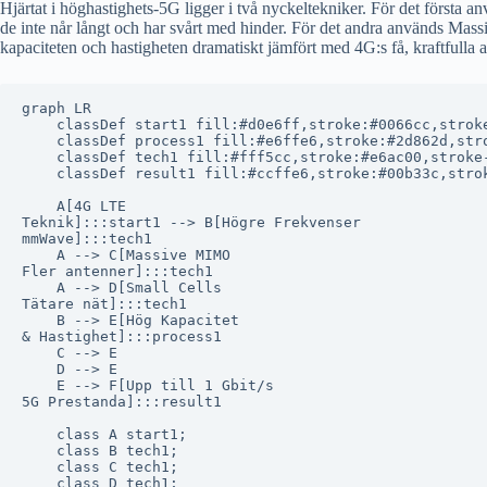
Hjärtat i höghastighets-5G ligger i två nyckeltekniker. För det första
de inte når långt och har svårt med hinder. För det andra används Massi
kapaciteten och hastigheten dramatiskt jämfört med 4G:s få, kraftfulla 
graph LR

    classDef start1 fill:#d0e6ff,stroke:#0066cc,stroke
    classDef process1 fill:#e6ffe6,stroke:#2d862d,stro
    classDef tech1 fill:#fff5cc,stroke:#e6ac00,stroke-
    classDef result1 fill:#ccffe6,stroke:#00b33c,strok
    A[4G LTE
Teknik]:::start1 --> B[Högre Frekvenser
mmWave]:::tech1

    A --> C[Massive MIMO
Fler antenner]:::tech1

    A --> D[Small Cells
Tätare nät]:::tech1

    B --> E[Hög Kapacitet
& Hastighet]:::process1

    C --> E

    D --> E

    E --> F[Upp till 1 Gbit/s
5G Prestanda]:::result1

    class A start1;

    class B tech1;

    class C tech1;

    class D tech1;
