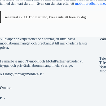
ta med den vart du vill – även om du letar efter ett
mobilt bredband med 
Genererat av AI. För mer info, tveka inte att höra av dig.
Vi hjälper privatpersoner och företag att hitta bästa
Våra
mobilabonnemanget och bredbandet till marknadens lägsta
priser.
Tel
I samarbete med Nymobil och MobilPartner erbjuder vi
Tele
trygga och prisvärda abonnemang i hela Sverige.
Nym
Mobi
📧 Info@foretagsmobil24.se/
Om oss
.