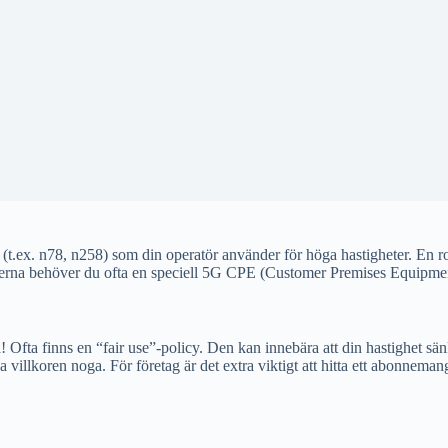
(t.ex. n78, n258) som din operatör använder för höga hastigheter. En r
heterna behöver du ofta en speciell 5G CPE (Customer Premises Equipme
ta finns en “fair use”-policy. Den kan innebära att din hastighet sänks
a villkoren noga. För företag är det extra viktigt att hitta ett abonnema