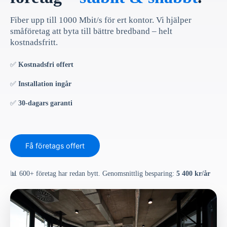
Fiber upp till 1000 Mbit/s för ert kontor. Vi hjälper
småföretag att byta till bättre bredband – helt
kostnadsfritt.
✅
Kostnadsfri offert
✅
Installation ingår
✅
30-dagars garanti
Få företags offert
📊 600+ företag har redan bytt. Genomsnittlig besparing:
5 400 kr/år