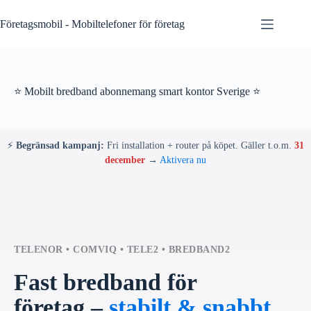
Skip
to
Företagsmobil - Mobiltelefoner för företag
content
⭐ Mobilt bredband abonnemang smart kontor Sverige ⭐
⚡
Begränsad kampanj:
Fri installation + router på köpet. Gäller t.o.m.
31
december
→
Aktivera nu
TELENOR • COMVIQ • TELE2 • BREDBAND2
Fast bredband för
företag –
stabilt & snabbt
.