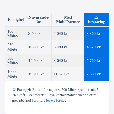
Nuvarande/
Med
Er
Hastighet
år
MobilPartner
besparing
100
8 400 kr
5 040 kr
3 360 kr
Mbit/s
250
10 800 kr
6 480 kr
4 320 kr
Mbit/s
500
14 400 kr
8 640 kr
5 760 kr
Mbit/s
1000
19 200 kr
11 520 kr
7 680 kr
Mbit/s
💡
Exempel:
Ett småföretag med 500 Mbit/s sparar i snitt 5
760 kr/år – det räcker till nya kontorsmöbler eller en extra
medarbetare!
Få offert för ert företag →