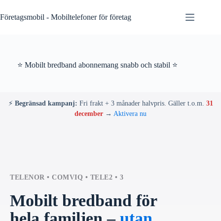
Skip
to
Företagsmobil - Mobiltelefoner för företag
content
⭐ Mobilt bredband abonnemang snabb och stabil ⭐
⚡
Begränsad kampanj:
Fri frakt + 3 månader halvpris. Gäller t.o.m.
31
december
→
Aktivera nu
TELENOR • COMVIQ • TELE2 • 3
Mobilt bredband för
hela familjen –
utan