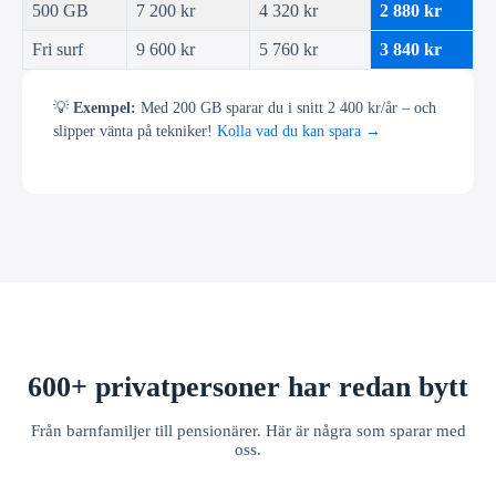
500 GB
7 200 kr
4 320 kr
2 880 kr
Fri surf
9 600 kr
5 760 kr
3 840 kr
💡
Exempel:
Med 200 GB sparar du i snitt 2 400 kr/år – och
slipper vänta på tekniker!
Kolla vad du kan spara →
600+ privatpersoner har redan bytt
Från barnfamiljer till pensionärer. Här är några som sparar med
oss.