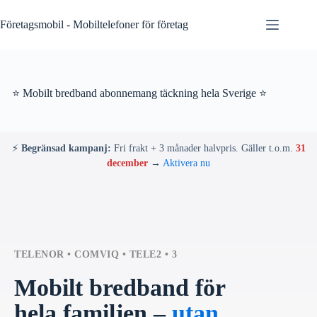
Skip
to
Företagsmobil - Mobiltelefoner för företag
content
⭐ Mobilt bredband abonnemang täckning hela Sverige ⭐
⚡
Begränsad kampanj:
Fri frakt + 3 månader halvpris. Gäller t.o.m.
31
december
→
Aktivera nu
TELENOR • COMVIQ • TELE2 • 3
Mobilt bredband för
hela familjen –
utan