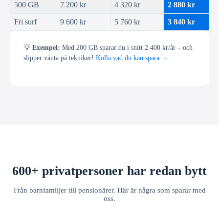
500 GB
7 200 kr
4 320 kr
2 880 kr
Fri surf
9 600 kr
5 760 kr
3 840 kr
💡
Exempel:
Med 200 GB sparar du i snitt 2 400 kr/år – och
slipper vänta på tekniker!
Kolla vad du kan spara →
600+ privatpersoner har redan bytt
Från barnfamiljer till pensionärer. Här är några som sparar med
oss.