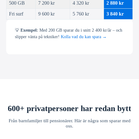
500 GB
7 200 kr
4 320 kr
2 880 kr
Fri surf
9 600 kr
5 760 kr
3 840 kr
💡
Exempel:
Med 200 GB sparar du i snitt 2 400 kr/år – och
slipper vänta på tekniker!
Kolla vad du kan spara →
600+ privatpersoner har redan bytt
Från barnfamiljer till pensionärer. Här är några som sparar med
oss.