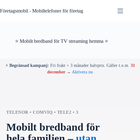
Skip
to
Företagsmobil - Mobiltelefoner för företag
content
⭐ Mobilt bredband för TV streaming hemma ⭐
⚡
Begränsad kampanj:
Fri frakt + 3 månader halvpris. Gäller t.o.m.
31
december
→
Aktivera nu
TELENOR • COMVIQ • TELE2 • 3
Mobilt bredband för
hela familjen –
utan