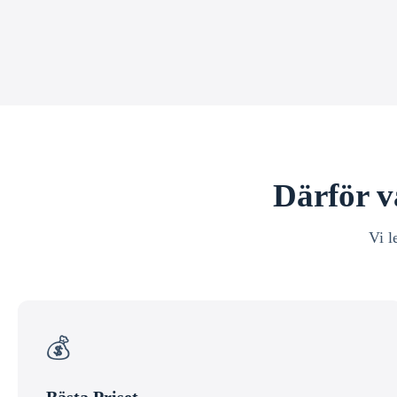
Därför v
Vi l
💰