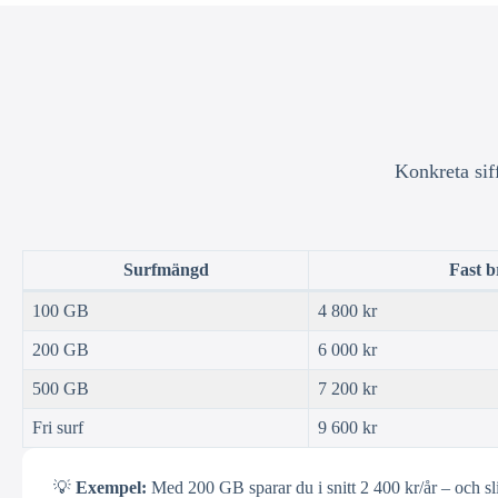
Konkreta sif
Surfmängd
Fast 
100 GB
4 800 kr
200 GB
6 000 kr
500 GB
7 200 kr
Fri surf
9 600 kr
💡
Exempel:
Med 200 GB sparar du i snitt 2 400 kr/år – och sl