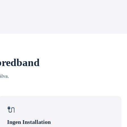
 bredband
älva.
🔌
Ingen Installation