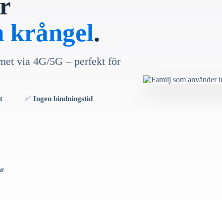
r
n krångel
.
rnet via 4G/5G – perfekt för
t
✅
Ingen bindningstid
år