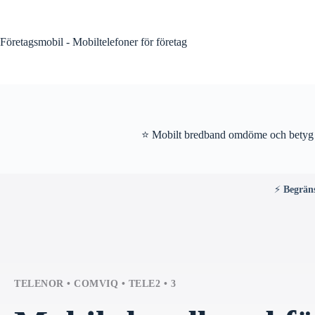
Skip
to
content
Företagsmobil - Mobiltelefoner för företag
⭐ Mobilt bredband omdöme och betyg
⚡
Begrän
TELENOR • COMVIQ • TELE2 • 3