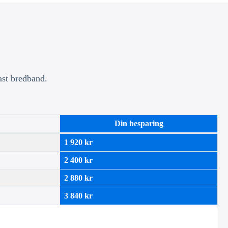
ast bredband.
Din besparing
1 920 kr
2 400 kr
2 880 kr
3 840 kr