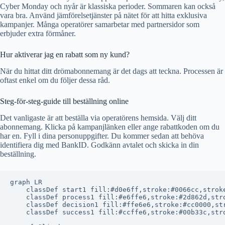
Cyber Monday och nyår är klassiska perioder. Sommaren kan också
vara bra. Använd jämförelsetjänster på nätet för att hitta exklusiva
kampanjer. Många operatörer samarbetar med partnersidor som
erbjuder extra förmåner.
Hur aktiverar jag en rabatt som ny kund?
När du hittat ditt drömabonnemang är det dags att teckna. Processen är
oftast enkel om du följer dessa råd.
Steg-för-steg-guide till beställning online
Det vanligaste är att beställa via operatörens hemsida. Välj ditt
abonnemang. Klicka på kampanjlänken eller ange rabattkoden om du
har en. Fyll i dina personuppgifter. Du kommer sedan att behöva
identifiera dig med BankID. Godkänn avtalet och skicka in din
beställning.
graph LR

    classDef start1 fill:#d0e6ff,stroke:#0066cc,stroke
    classDef process1 fill:#e6ffe6,stroke:#2d862d,stro
    classDef decision1 fill:#ffe6e6,stroke:#cc0000,str
    classDef success1 fill:#ccffe6,stroke:#00b33c,stro