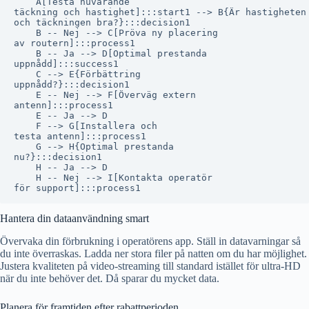
    A[Testa nuvarande
täckning och hastighet]:::start1 --> B{Är hastigheten
och täckningen bra?}:::decision1

    B -- Nej --> C[Pröva ny placering
av routern]:::process1

    B -- Ja --> D[Optimal prestanda
uppnådd]:::success1

    C --> E{Förbättring
uppnådd?}:::decision1

    E -- Nej --> F[Överväg extern
antenn]:::process1

    E -- Ja --> D

    F --> G[Installera och
testa antenn]:::process1

    G --> H{Optimal prestanda
nu?}:::decision1

    H -- Ja --> D

    H -- Nej --> I[Kontakta operatör
Hantera din dataanvändning smart
Övervaka din förbrukning i operatörens app. Ställ in datavarningar så
du inte överraskas. Ladda ner stora filer på natten om du har möjlighet.
Justera kvaliteten på video-streaming till standard istället för ultra-HD
när du inte behöver det. Då sparar du mycket data.
Planera för framtiden efter rabattperioden