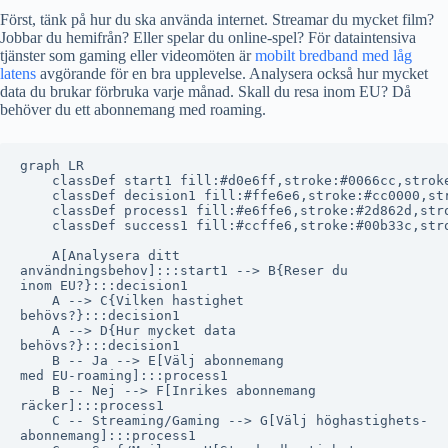
Först, tänk på hur du ska använda internet. Streamar du mycket film?
Jobbar du hemifrån? Eller spelar du online-spel? För dataintensiva
tjänster som gaming eller videomöten är
mobilt bredband med låg
latens
avgörande för en bra upplevelse. Analysera också hur mycket
data du brukar förbruka varje månad. Skall du resa inom EU? Då
behöver du ett abonnemang med roaming.
graph LR

    classDef start1 fill:#d0e6ff,stroke:#0066cc,stroke
    classDef decision1 fill:#ffe6e6,stroke:#cc0000,str
    classDef process1 fill:#e6ffe6,stroke:#2d862d,stro
    classDef success1 fill:#ccffe6,stroke:#00b33c,stro
    A[Analysera ditt
användningsbehov]:::start1 --> B{Reser du
inom EU?}:::decision1

    A --> C{Vilken hastighet
behövs?}:::decision1

    A --> D{Hur mycket data
behövs?}:::decision1

    B -- Ja --> E[Välj abonnemang
med EU-roaming]:::process1

    B -- Nej --> F[Inrikes abonnemang
räcker]:::process1

    C -- Streaming/Gaming --> G[Välj höghastighets-
abonnemang]:::process1
