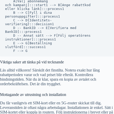
    A[Välj abonnemang
och kampanj]:::start1 --> B[Ange rabattkod
eller klicka länk]:::process1

    B --> C[Fyll i dina
personuppgifter]:::process1

    C --> D{Identitets-
verifiering}:::decision1

    D -- BankID --> E[Verifiera med
BankID]:::process1

    D -- Annat sätt --> F[Följ operatörens
instruktioner]:::process1

    E --> G[Beställning
slutförd]:::success1

Viktiga saker att tänka på vid tecknande
Läs alltid villkoren! Särskilt det finstilta. Notera exakt hur lång
rabattperioden varar och vad priset blir efteråt. Kontrollera
bindningstiden. När du är klar, spara en kopia av avtalet och
orderbekräftelsen. Det är din trygghet.
Mottagande av utrustning och installation
Du får vanligtvis ett SIM-kort eller en 5G-router skickat till dig.
Leveranstiden är oftast några arbetsdagar. Installationen är enkel. Sätt i
SIM-kortet eller koppla in routern. Följ instruktionerna i brevet eller på