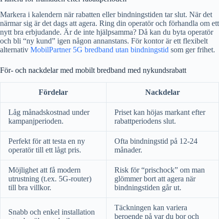
Markera i kalendern när rabatten eller bindningstiden tar slut. När det
närmar sig är det dags att agera. Ring din operatör och förhandla om ett
nytt bra erbjudande. Är de inte hjälpsamma? Då kan du byta operatör
och bli “ny kund” igen någon annanstans. För kontor är ett flexibelt
alternativ
MobilPartner 5G bredband utan bindningstid
som ger frihet.
För- och nackdelar med mobilt bredband med nykundsrabatt
Fördelar
Nackdelar
Låg månadskostnad under
Priset kan höjas markant efter
kampanjperioden.
rabattperiodens slut.
Perfekt för att testa en ny
Ofta bindningstid på 12-24
operatör till ett lågt pris.
månader.
Möjlighet att få modern
Risk för “prischock” om man
utrustning (t.ex. 5G-router)
glömmer bort att agera när
till bra villkor.
bindningstiden går ut.
Täckningen kan variera
Snabb och enkel installation
beroende på var du bor och