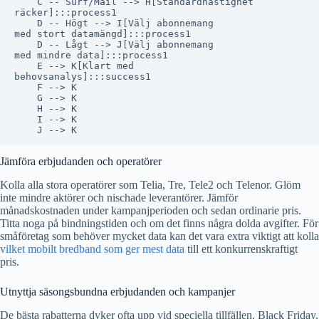
    C -- Surf/Mail --> H[Standardhastighet
räcker]:::process1

    D -- Högt --> I[Välj abonnemang
med stort datamängd]:::process1

    D -- Lågt --> J[Välj abonnemang
med mindre data]:::process1

    E --> K[Klart med
behovsanalys]:::success1

    F --> K

    G --> K

    H --> K

    I --> K

Jämföra erbjudanden och operatörer
Kolla alla stora operatörer som Telia, Tre, Tele2 och Telenor. Glöm
inte mindre aktörer och nischade leverantörer. Jämför
månadskostnaden under kampanjperioden och sedan ordinarie pris.
Titta noga på bindningstiden och om det finns några dolda avgifter. För
småföretag som behöver mycket data kan det vara extra viktigt att kolla
vilket mobilt bredband som ger mest data
till ett konkurrenskraftigt
pris.
Utnyttja säsongsbundna erbjudanden och kampanjer
De bästa rabatterna dyker ofta upp vid speciella tillfällen. Black Friday,