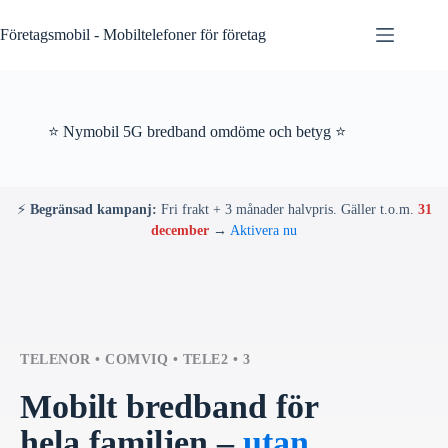
Skip
to
Företagsmobil - Mobiltelefoner för företag
content
⭐ Nymobil 5G bredband omdöme och betyg ⭐
⚡
Begränsad kampanj:
Fri frakt + 3 månader halvpris. Gäller t.o.m.
31
december
→
Aktivera nu
TELENOR • COMVIQ • TELE2 • 3
Mobilt bredband för
hela familjen –
utan