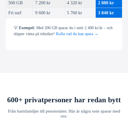
500 GB
7 200 kr
4 320 kr
2 880 kr
Fri surf
9 600 kr
5 760 kr
3 840 kr
💡
Exempel:
Med 200 GB sparar du i snitt 2 400 kr/år – och
slipper vänta på tekniker!
Kolla vad du kan spara →
600+ privatpersoner har redan bytt
Från barnfamiljer till pensionärer. Här är några som sparar med
oss.