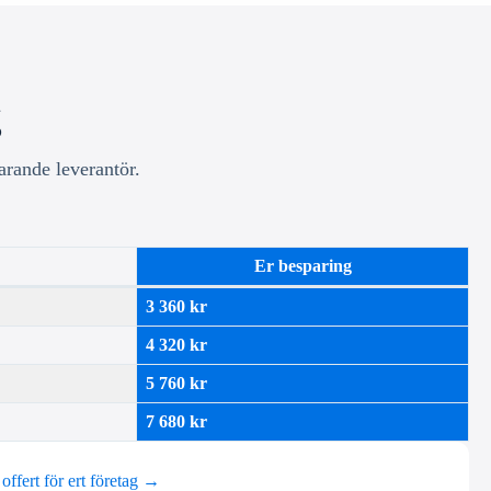
g
arande leverantör.
Er besparing
3 360 kr
4 320 kr
5 760 kr
7 680 kr
 offert för ert företag →