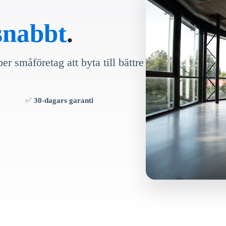
 snabbt
.
er småföretag att byta till bättre
✅
30-dagars garanti