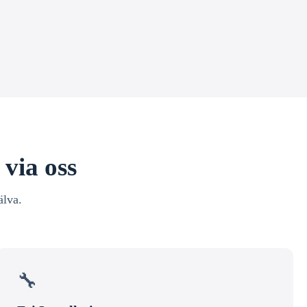
 via oss
älva.
🔧