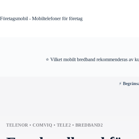
Skip
to
content
Företagsmobil - Mobiltelefoner för företag
⭐ Vilket mobilt bredband rekommenderas av ku
⚡
Begräns
TELENOR • COMVIQ • TELE2 • BREDBAND2