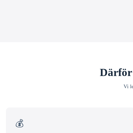
Därför 
Vi l
💰